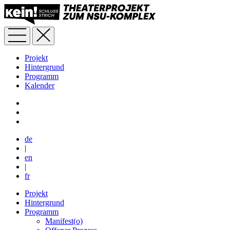
Projekt
Hintergrund
Programm
Kalender
de
|
en
|
fr
Projekt
Hintergrund
Programm
Manifest(o)