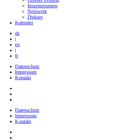
Offener Prozess
Inszenierungen
Netzwerk
Diskurs
Kalender
de
|
en
|
fr
Datenschutz
Impressum
Kontakt
Datenschutz
Impressum
Kontakt